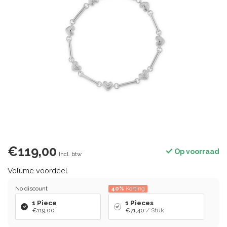
€119,00
Op voorraad
Incl. btw
Volume voordeel
No discount
40%
Korting
1 Piece
1 Pieces
€119,00
€71,40
/ Stuk