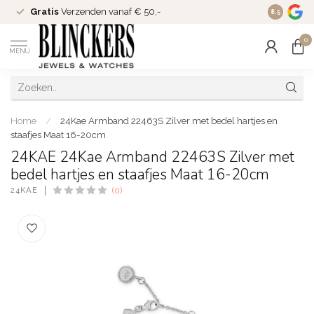
Gratis
Verzenden vanaf € 50,-
Since
200
8.5
0
MENU
Home
/
24Kae Armband 22463S Zilver met bedel hartjes en
staafjes Maat 16-20cm
24KAE 24Kae Armband 22463S Zilver met
bedel hartjes en staafjes Maat 16-20cm
24KAE
(0)