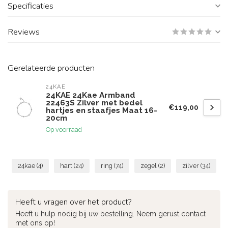
Specificaties
Reviews
Gerelateerde producten
24KAE
24KAE 24Kae Armband
22463S Zilver met bedel
€119,00
hartjes en staafjes Maat 16-
20cm
Op voorraad
24kae
(4)
hart
(24)
ring
(74)
zegel
(2)
zilver
(34)
Heeft u vragen over het product?
Heeft u hulp nodig bij uw bestelling. Neem gerust contact
met ons op!