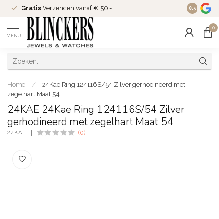
Gratis
Verzenden vanaf € 50,-
Since
200
8.5
0
MENU
Home
/
24Kae Ring 124116S/54 Zilver gerhodineerd met
zegelhart Maat 54
24KAE 24Kae Ring 124116S/54 Zilver
gerhodineerd met zegelhart Maat 54
24KAE
(0)