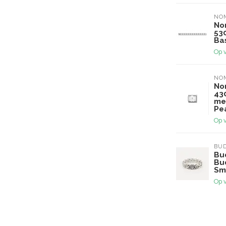
NO
No
53
Ba
Op 
NO
No
43
me
Pe
Op 
BU
Bu
Bu
Sma
Op 