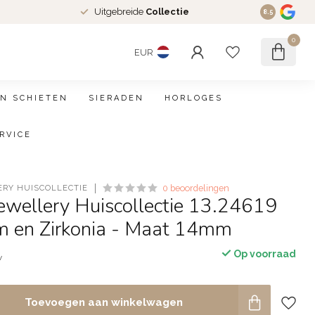
Uitgebreide
Collectie
8.5
0
EUR
N SCHIETEN
SIERADEN
HORLOGES
RVICE
ERY HUISCOLLECTIE
0 beoordelingen
Jewellery Huiscollectie 13.24619
m en Zirkonia - Maat 14mm
Op voorraad
w
Toevoegen aan winkelwagen