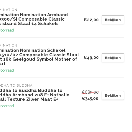
MINATION
mination Nomination Armband
0300/SI Composable Classic
€22,00
Bekijken
sisband Staal 14 Schakels
voorraad
MINATION
mination Nomination Schakel
0510/02 Composable Classic Staal
€49,00
Bekijken
t 18k Geelgoud Symbol Mother of
arl
voorraad
DDHA TO BUDDHA
ddha to Buddha Buddha to
€689,00
ddha Armband 208 E+ Nathalie
Bekijken
€345,00
ll Texture Zilver Maat E+
voorraad