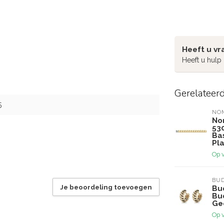
Heeft u vr
Heeft u hulp
Gerelateer
5
NO
No
53
Ba
Pla
Op 
BU
Je beoordeling toevoegen
Bu
Bu
Ge
Op 