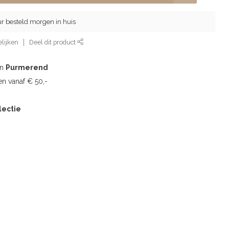
ur besteld morgen in huis
lijken
Deel dit product
in
Purmerend
n vanaf € 50,-
lectie