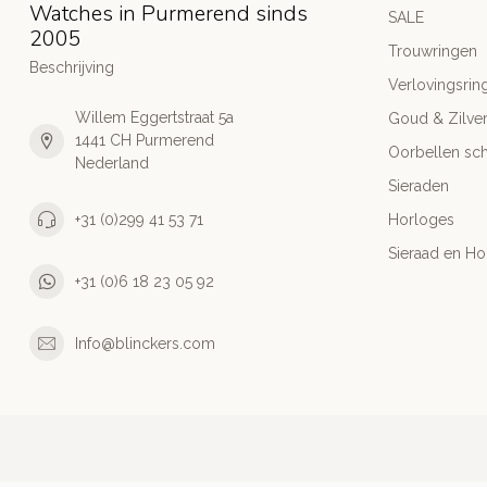
Watches in Purmerend sinds
SALE
2005
Trouwringen
Beschrijving
Verlovingsrin
Willem Eggertstraat 5a
Goud & Zilve
1441 CH Purmerend
Oorbellen sch
Nederland
Sieraden
+31 (0)299 41 53 71
Horloges
Sieraad en Ho
+31 (0)6 18 23 05 92
Info@blinckers.com