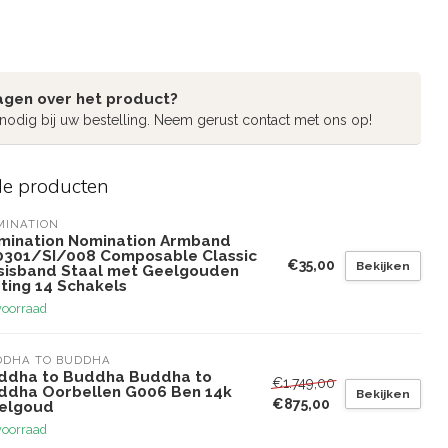
agen over het product?
 nodig bij uw bestelling. Neem gerust contact met ons op!
de producten
MINATION
mination Nomination Armband
0301/SI/008 Composable Classic
€35,00
Bekijken
sisband Staal met Geelgouden
ting 14 Schakels
voorraad
DDHA TO BUDDHA
ddha to Buddha Buddha to
€1.749,00
ddha Oorbellen G006 Ben 14k
Bekijken
€875,00
elgoud
voorraad