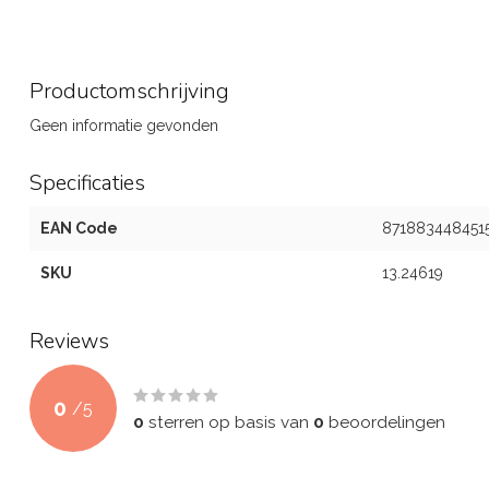
Productomschrijving
Geen informatie gevonden
Specificaties
EAN Code
871883448451
SKU
13.24619
Reviews
0
/
5
0
sterren op basis van
0
beoordelingen