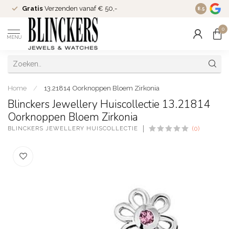
Gratis
Verzenden vanaf € 50,-
Since
200
8.5
0
MENU
Home
/
13.21814 Oorknoppen Bloem Zirkonia
Blinckers Jewellery Huiscollectie 13.21814
Oorknoppen Bloem Zirkonia
BLINCKERS JEWELLERY HUISCOLLECTIE
(0)