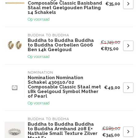
Composable Classic Basisband
€35,00
Staal met Geelgouden Plating
14 Schakels
Op voorraad
BUDDHA TO BUDDHA
Buddha to Buddha Buddha
€1.749,00
to Buddha Oorbellen G006
€875,00
Ben 14k Geelgoud
Op voorraad
NOMINATION
Nomination Nomination
Schakel 430510/02
Composable Classic Staal met
€49,00
18k Geelgoud Symbol Mother
of Pearl
Op voorraad
BUDDHA TO BUDDHA
Buddha to Buddha Buddha
€689,00
to Buddha Armband 208 E+
Nathalie Small Texture Zilver
€345,00