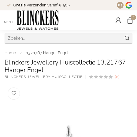
Gratis
Verzenden vanaf € 50,-
Since
200
8.5
0
MENU
Home
/
13.21767 Hanger Engel
Blinckers Jewellery Huiscollectie 13.21767
Hanger Engel
BLINCKERS JEWELLERY HUISCOLLECTIE
(0)