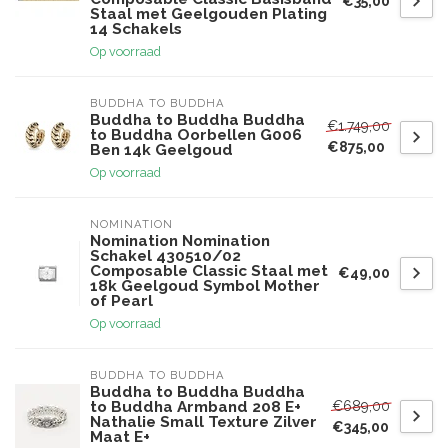
€35,00
Staal met Geelgouden Plating
14 Schakels
Op voorraad
BUDDHA TO BUDDHA
Buddha to Buddha Buddha
€1.749,00
to Buddha Oorbellen G006
€875,00
Ben 14k Geelgoud
Op voorraad
NOMINATION
Nomination Nomination
Schakel 430510/02
Composable Classic Staal met
€49,00
18k Geelgoud Symbol Mother
of Pearl
Op voorraad
BUDDHA TO BUDDHA
Buddha to Buddha Buddha
€689,00
to Buddha Armband 208 E+
Nathalie Small Texture Zilver
€345,00
Maat E+