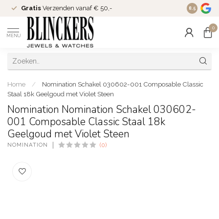
Gratis
Verzenden vanaf € 50,-
Since
200
8.5
0
MENU
Home
/
Nomination Schakel 030602-001 Composable Classic
Staal 18k Geelgoud met Violet Steen
Nomination Nomination Schakel 030602-
001 Composable Classic Staal 18k
Geelgoud met Violet Steen
NOMINATION
(0)