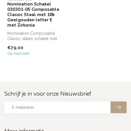
Nomination Schakel
030301-05 Composable
Classic Staal met 18k
Geelgouden letter E
met Zirkonia
Nomination Composable
Classic stalen schakel met
18 karaat gouden letter E
€79,00
met z...
Op voorraad
Schrijf je in voor onze Nieuwsbrief