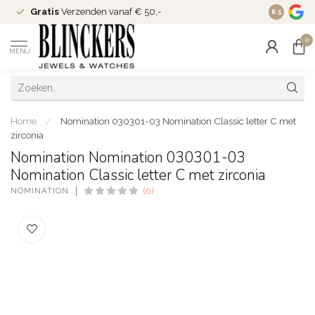
Gratis
Verzenden vanaf € 50,-
Since
200
8.5
0
MENU
Home
/
Nomination 030301-03 Nomination Classic letter C met
zirconia
Nomination Nomination 030301-03
Nomination Classic letter C met zirconia
NOMINATION
(0)