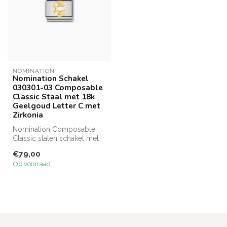
NOMINATION
Nomination Schakel
030301-03 Composable
Classic Staal met 18k
Geelgoud Letter C met
Zirkonia
Nomination Composable
Classic stalen schakel met
18 karaat gouden letter C
€79,00
met z...
Op voorraad