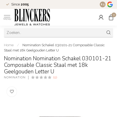
Since
2005
Uitgebrei
8.5
0
MENU
Home
/
Nomination Schakel 030101-21 Composable Classic
Staal met 18k Geelgouden Letter U
Nomination Nomination Schakel 030101-21
Composable Classic Staal met 18k
Geelgouden Letter U
NOMINATION
(0)