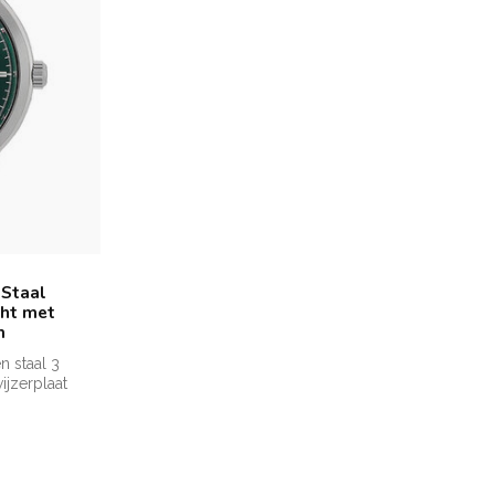
Staal
ht met
m
 staal 3
jzerplaat