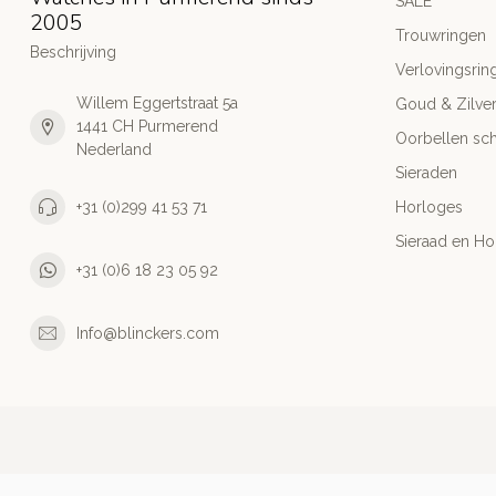
SALE
2005
Trouwringen
Beschrijving
Verlovingsrin
Willem Eggertstraat 5a
Goud & Zilve
1441 CH Purmerend
Oorbellen sch
Nederland
Sieraden
+31 (0)299 41 53 71
Horloges
Sieraad en Ho
+31 (0)6 18 23 05 92
Info@blinckers.com