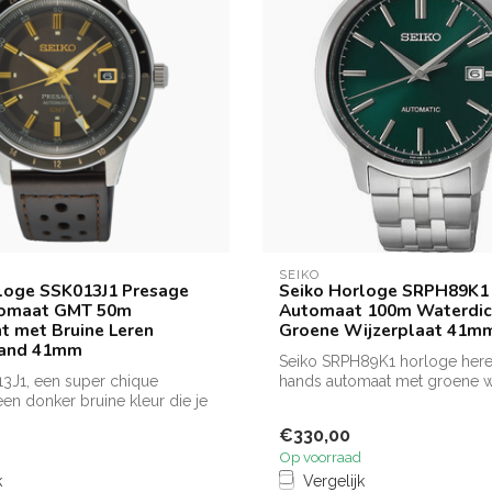
SEIKO
loge SSK013J1 Presage
Seiko Horloge SRPH89K1 
tomaat GMT 50m
Automaat 100m Waterdic
t met Bruine Leren
Groene Wijzerplaat 41m
and 41mm
Seiko SRPH89K1 horloge heren
3J1, een super chique
hands automaat met groene wi
een donker bruine kleur die je
en st...
€330,00
Op voorraad
k
Vergelijk