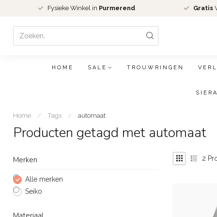
Fysieke Winkel in
Purmerend
Gratis
V
HOME
SALE
TROUWRINGEN
VER
SIER
Home
/
Tags
/
automaat
Producten getagd met automaat
2
Pr
Merken
Alle merken
Seiko
Materiaal