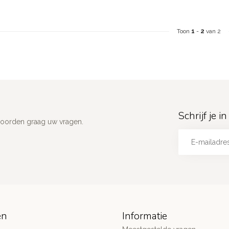
Toon
1
-
2
van 2
Schrijf je 
woorden graag uw vragen.
ën
Informatie