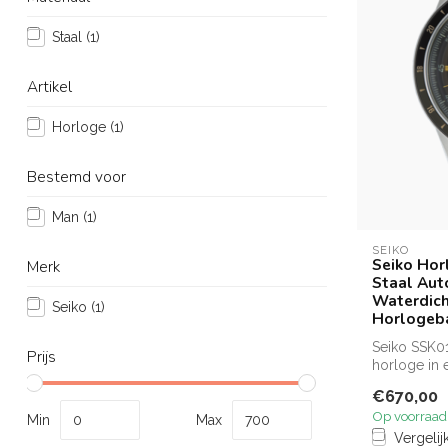
Staal
(1)
Artikel
Horloge
(1)
Bestemd voor
Man
(1)
SEIKO
Seiko Hor
Merk
Staal Au
Waterdich
Seiko
(1)
Horlogeb
Seiko SSK01
Prijs
horloge in 
niet ...
€670,00
Op voorraad
Min
Max
Vergelij