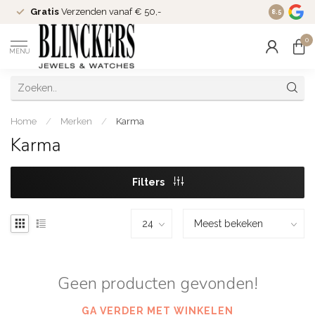
Gratis
Verzenden vanaf € 50,-
Since
200
8.5
0
MENU
Home
/
Merken
/
Karma
Karma
Filters
Geen producten gevonden!
GA VERDER MET WINKELEN