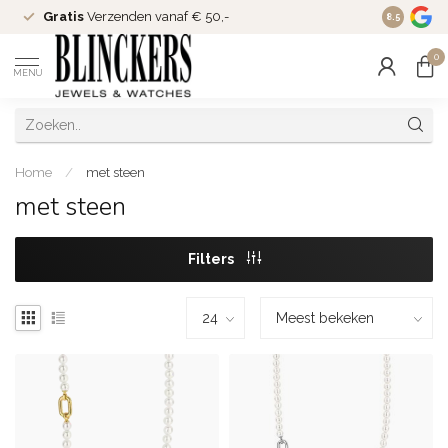
Gratis
Verzenden vanaf € 50,-
Since
200
8.5
0
MENU
Home
/
met steen
met steen
Filters