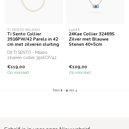
TI SENTO MILANO
24KAE
Ti Sento Collier
24Kae Collier 32469S
3916PW/42 Parels in 42
Zilver met Blauwe
cm met zilveren sluiting
Stenen 40+5cm
Dit TI SENTO - Milano
zilveren collier 3916CP/42
bestaat uit glanzende witte
€119,00
€109,00
par...
Op voorraad
Op voorraad
Toon
1
-
4
van 4