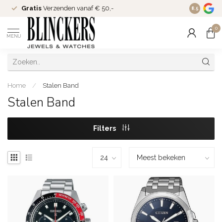
Gratis
Verzenden vanaf € 50,-
Since
200
8.5
0
MENU
Home
/
Stalen Band
Stalen Band
Filters