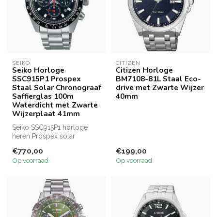
SEIKO
CITIZEN
Seiko Horloge
Citizen Horloge
SSC915P1 Prospex
BM7108-81L Staal Eco-
Staal Solar Chronograaf
drive met Zwarte Wijzer
Saffierglas 100m
40mm
Waterdicht met Zwarte
Wijzerplaat 41mm
Seiko SSC915P1 horloge
heren Prospex solar
chronograaf in staal met
€770,00
€199,00
zwarte wijze...
Op voorraad
Op voorraad