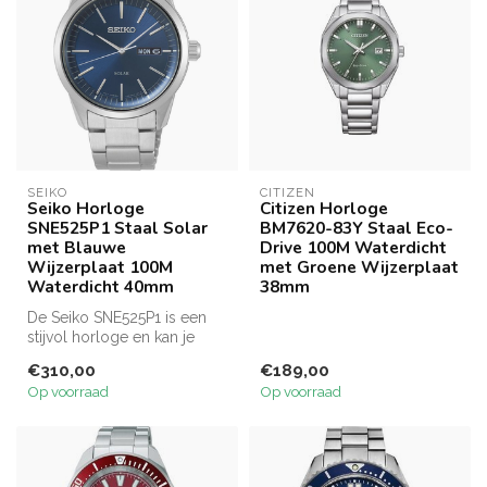
SEIKO
CITIZEN
Seiko Horloge
Citizen Horloge
SNE525P1 Staal Solar
BM7620-83Y Staal Eco-
met Blauwe
Drive 100M Waterdicht
Wijzerplaat 100M
met Groene Wijzerplaat
Waterdicht 40mm
38mm
De Seiko SNE525P1 is een
stijvol horloge en kan je
overal bij dragen of je nu
€310,00
€189,00
vo...
Op voorraad
Op voorraad