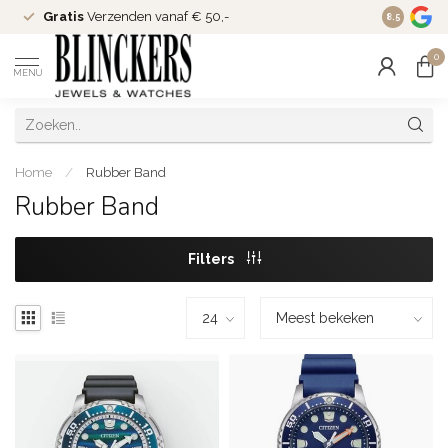
Gratis
Verzenden vanaf € 50,-
Since
200
8.5
0
MENU
Home
/
Rubber Band
Rubber Band
Filters