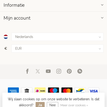
Informatie
Mijn account
€
Wij slaan cookies op om onze website te verbeteren. Is dat
© Copyright 2026 Juwelier Blinckers Jewels & Watches in
Purmerend sinds 2005
akkoord?
Ja
Nee
Meer over cookies »