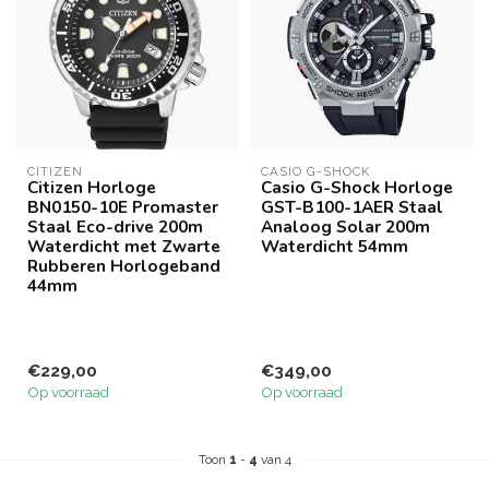
CITIZEN
CASIO G-SHOCK
Citizen Horloge
Casio G-Shock Horloge
BN0150-10E Promaster
GST-B100-1AER Staal
Staal Eco-drive 200m
Analoog Solar 200m
Waterdicht met Zwarte
Waterdicht 54mm
Rubberen Horlogeband
44mm
€229,00
€349,00
Op voorraad
Op voorraad
Toon
1
-
4
van 4